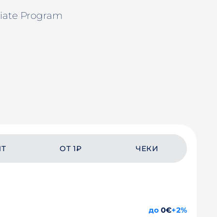
liate Program
ЙТ
ОТ 1₽
ЧЕКИ
до
0€
+2%