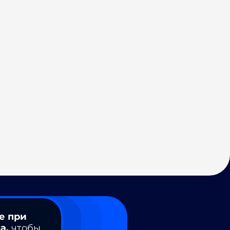
е при
а,
чтобы