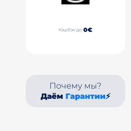
0€
Кэшбэк до
Почему мы?
Даём
Гарантии
⚡