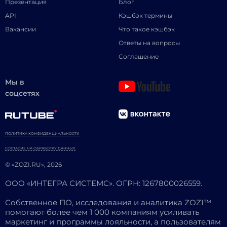
Презентация
Блог
API
Кэшбэк термины
Вакансии
Что такое кэшбэк
Ответы на вопросы
Соглашение
Мы в
соцсетях
ПОЛИТИКА КОНФИДЕНЦИАЛЬНОСТИ
СОГЛАСИЕ НА ОБРАБОТКУ ДАННЫХ
© «ZOZI.RU», 2026
ООО «ИНТЕГРА СИСТЕМС». ОГРН: 1267800026559.
Собственное ПО, исследования и аналитика ZOZI™
помогают более чем 1 000 компаниям усиливать
маркетинг и программы лояльности, а пользователям