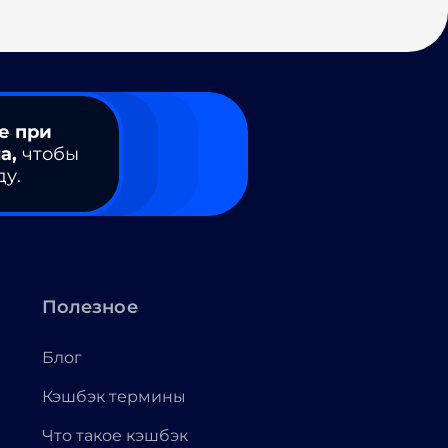
е при
а,
чтобы
ду.
Полезное
Блог
Кэшбэк термины
Что такое кэшбэк