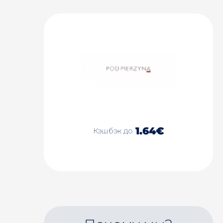
1.64€
Кэшбэк до