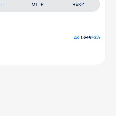
ЙТ
ОТ 1₽
ЧЕКИ
до
1.64€
+2%