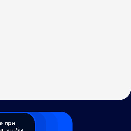
е при
а,
чтобы