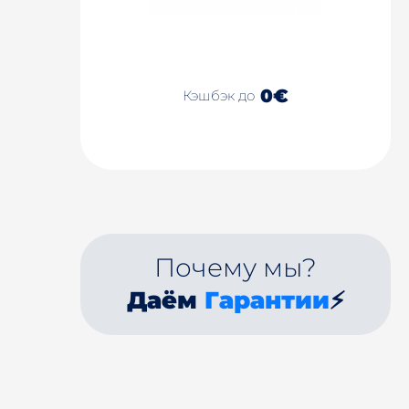
0€
Кэшбэк до
Почему мы?
Даём
Гарантии
⚡