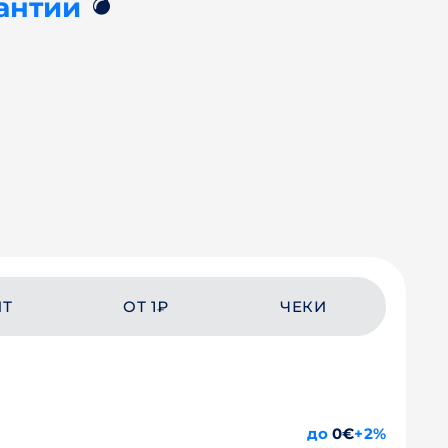
💣
антии
ЙТ
ОТ 1₽
ЧЕКИ
до
0€
+2%