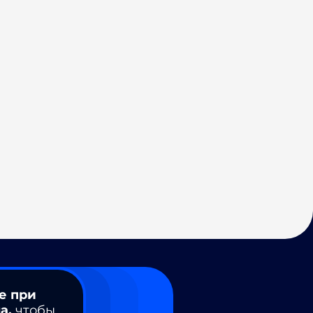
е при
а,
чтобы