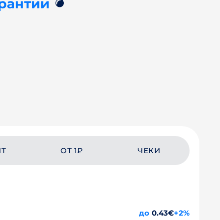
💣
арантии
ЙТ
ОТ 1₽
ЧЕКИ
до
0.43€
+2%