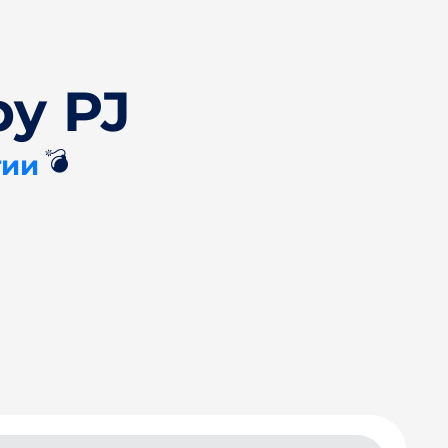
by PJ
💣
тии