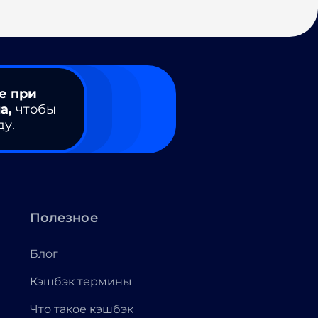
е при
а,
чтобы
ду.
Полезное
Блог
Кэшбэк термины
Что такое кэшбэк