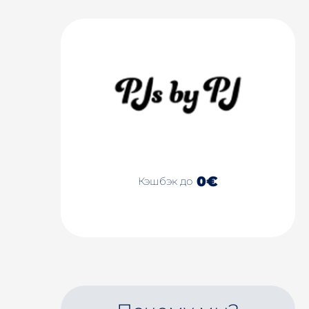
0€
Кэшбэк до