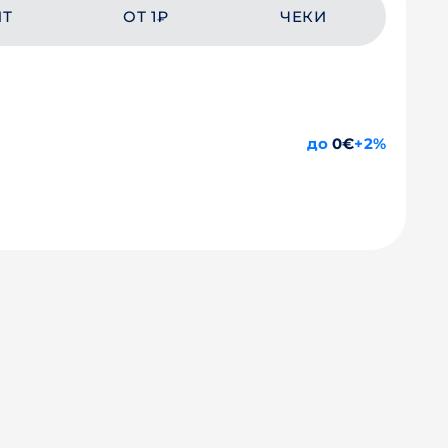
ЙТ
ОТ 1₽
ЧЕКИ
до
0€
+2%