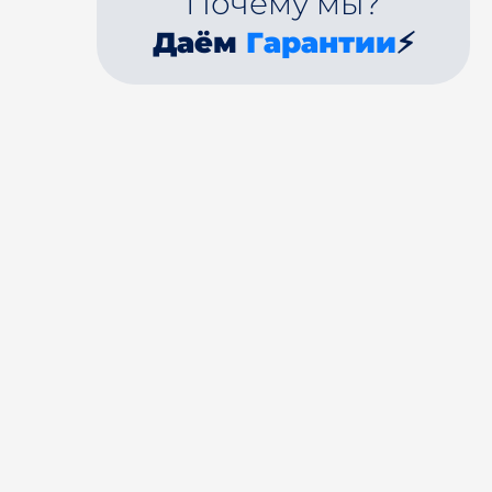
Почему мы?
Даём
Гарантии
⚡