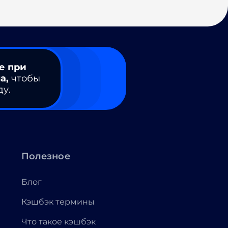
е при
а,
чтобы
ду.
Полезное
Блог
Кэшбэк термины
Что такое кэшбэк