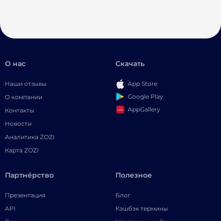
О нас
Скачать
Наши отзывы
App Store
Google Play
О компании
AppGallery
Контакты
Новости
Аналитика ZOZI
Карта ZOZI
Партнёрство
Полезное
Презентация
Блог
API
Кэшбэк термины