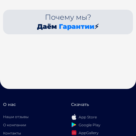
Почему мы?
Даём
Гарантии
⚡
О нас
Скачать
Наши отзывы
App Store
Google Play
О компании
AppGallery
Контакты