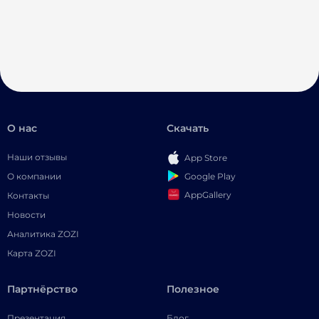
О нас
Скачать
Наши отзывы
App Store
Google Play
О компании
AppGallery
Контакты
Новости
Аналитика ZOZI
Карта ZOZI
Партнёрство
Полезное
Презентация
Блог