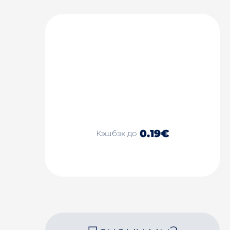
0.19€
Кэшбэк до