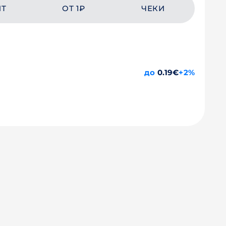
ЙТ
ОТ 1₽
ЧЕКИ
до
0.19€
+2%