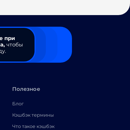
е при
а,
чтобы
ду.
Полезное
Блог
Кэшбэк термины
Что такое кэшбэк