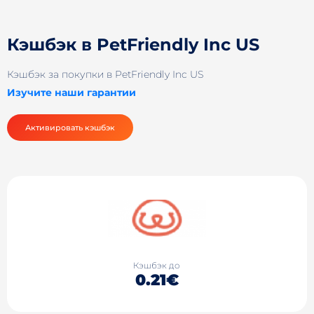
Кэшбэк в PetFriendly Inc US
Кэшбэк за покупки в PetFriendly Inc US
Изучите наши гарантии
Активировать кэшбэк
Кэшбэк до
0.21€