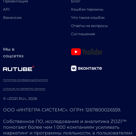
Презентация
Блог
API
Кэшбэк термины
Вакансии
Что такое кэшбэк
Ответы на вопросы
Соглашение
Мы в
соцсетях
ПОЛИТИКА КОНФИДЕНЦИАЛЬНОСТИ
СОГЛАСИЕ НА ОБРАБОТКУ ДАННЫХ
© «ZOZI.RU», 2026
ООО «ИНТЕГРА СИСТЕМС». ОГРН: 1267800026559.
Собственное ПО, исследования и аналитика ZOZI™
помогают более чем 1 000 компаниям усиливать
маркетинг и программы лояльности, а пользователям