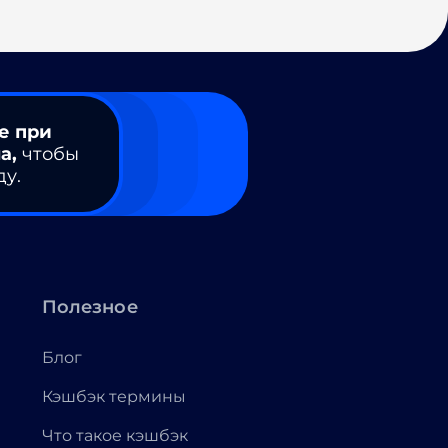
е при
а,
чтобы
ду.
Полезное
Блог
Кэшбэк термины
Что такое кэшбэк