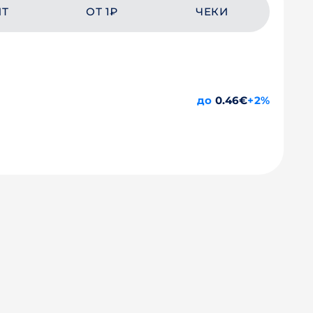
ЙТ
ОТ 1₽
ЧЕКИ
до
0.46€
+2%