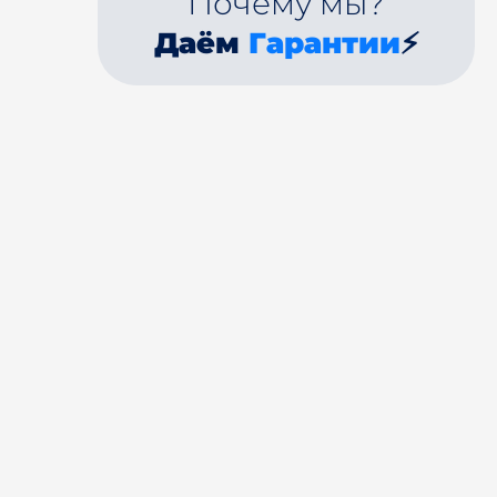
Почему мы?
Даём
Гарантии
⚡