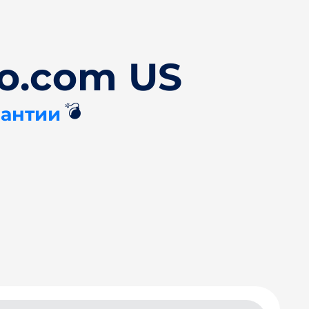
co.com US
💣
рантии