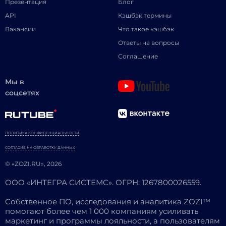
Презентация
Блог
API
Кэшбэк термины
Вакансии
Что такое кэшбэк
Ответы на вопросы
Соглашение
Мы в
соцсетях
ПОЛИТИКА КОНФИДЕНЦИАЛЬНОСТИ
СОГЛАСИЕ НА ОБРАБОТКУ ДАННЫХ
© «ZOZI.RU», 2026
ООО «ИНТЕГРА СИСТЕМС». ОГРН: 1267800026559.
Собственное ПО, исследования и аналитика ZOZI™
помогают более чем 1 000 компаниям усиливать
маркетинг и программы лояльности, а пользователям