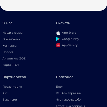
О нас
Скачать
Наши отзывы
App Store
Google Play
О компании
AppGallery
Контакты
Новости
Аналитика ZOZI
Карта ZOZI
Партнёрство
Полезное
Презентация
Блог
API
Кэшбэк термины
Вакансии
Что такое кэшбэк
Ответы на вопросы