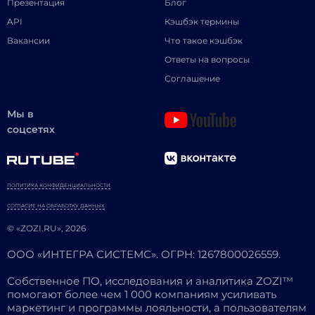
Презентация
Блог
API
Кэшбэк термины
Вакансии
Что такое кэшбэк
Ответы на вопросы
Соглашение
Мы в
соцсетях
ПОЛИТИКА КОНФИДЕНЦИАЛЬНОСТИ
СОГЛАСИЕ НА ОБРАБОТКУ ДАННЫХ
© «ZOZI.RU», 2026
ООО «ИНТЕГРА СИСТЕМС». ОГРН: 1267800026559.
Собственное ПО, исследования и аналитика ZOZI™
помогают более чем 1 000 компаниям усиливать
маркетинг и программы лояльности, а пользователям