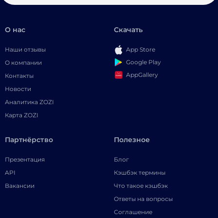
О нас
Скачать
Наши отзывы
App Store
Google Play
О компании
AppGallery
Контакты
Новости
Аналитика ZOZI
Карта ZOZI
Партнёрство
Полезное
Презентация
Блог
API
Кэшбэк термины
Вакансии
Что такое кэшбэк
Ответы на вопросы
Соглашение