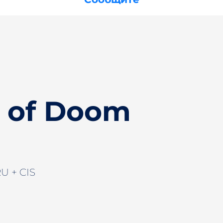
 of Doom
U + CIS