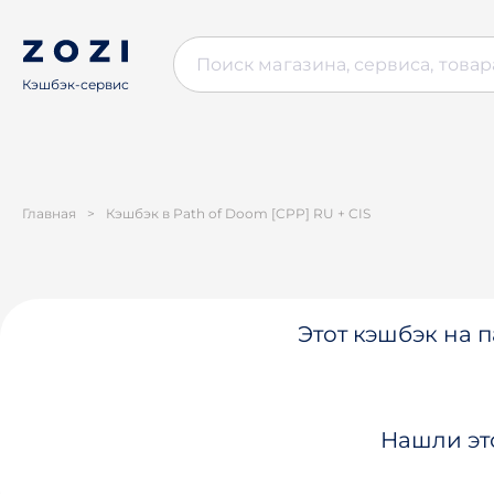
Кэшбэк-сервис
Главная
>
Кэшбэк в Path of Doom [CPP] RU + CIS
Этот кэшбэк на п
Нашли эт