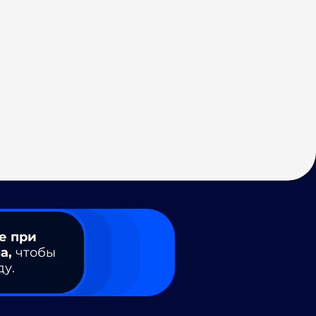
е при
а,
чтобы
ду.