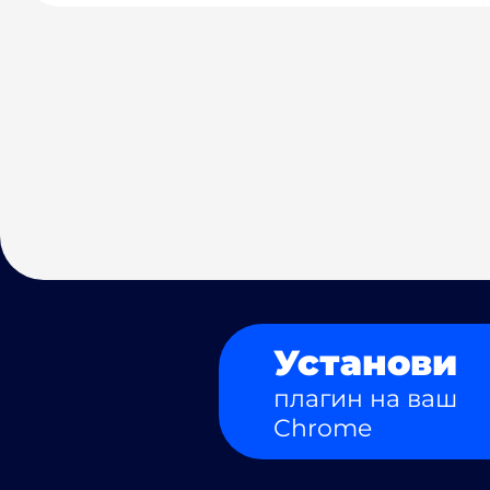
Установи
плагин на ваш
Chrome