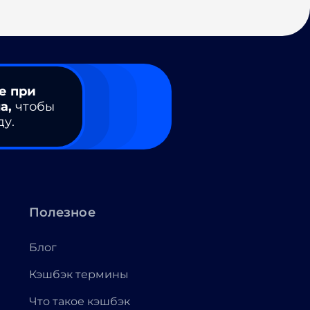
е при
а,
чтобы
ду.
Полезное
Блог
Кэшбэк термины
Что такое кэшбэк