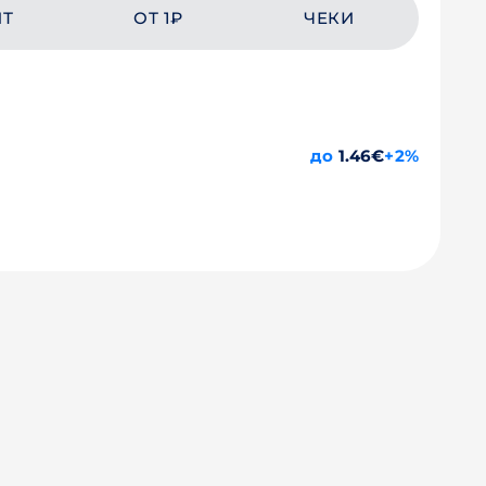
ЙТ
ОТ 1₽
ЧЕКИ
до
1.46€
+2%