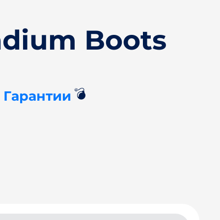
adium Boots
💣
 Гарантии