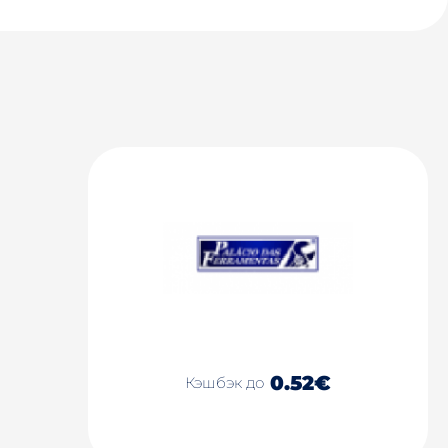
0.52€
Кэшбэк до