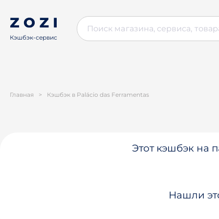
Кэшбэк-сервис
Главная
>
Кэшбэк в Palácio das Ferramentas
Этот кэшбэк на п
Нашли эт