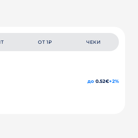
ЙТ
ОТ 1₽
ЧЕКИ
до
0.52€
+2%