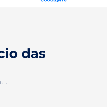
cio das
tas