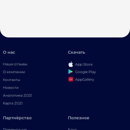
О нас
Скачать
Наши отзывы
App Store
Google Play
О компании
AppGallery
Контакты
Новости
Аналитика ZOZI
Карта ZOZI
Партнёрство
Полезное
Презентация
Блог