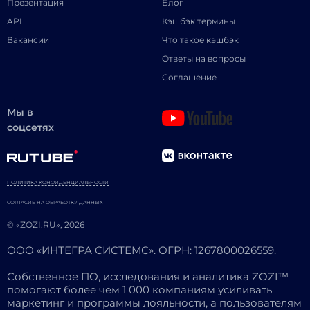
Презентация
Блог
API
Кэшбэк термины
Вакансии
Что такое кэшбэк
Ответы на вопросы
Соглашение
Мы в
соцсетях
ПОЛИТИКА КОНФИДЕНЦИАЛЬНОСТИ
СОГЛАСИЕ НА ОБРАБОТКУ ДАННЫХ
© «ZOZI.RU», 2026
ООО «ИНТЕГРА СИСТЕМС». ОГРН: 1267800026559.
Собственное ПО, исследования и аналитика ZOZI™
помогают более чем 1 000 компаниям усиливать
маркетинг и программы лояльности, а пользователям