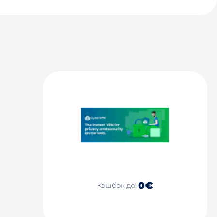
0€
Кэшбэк до