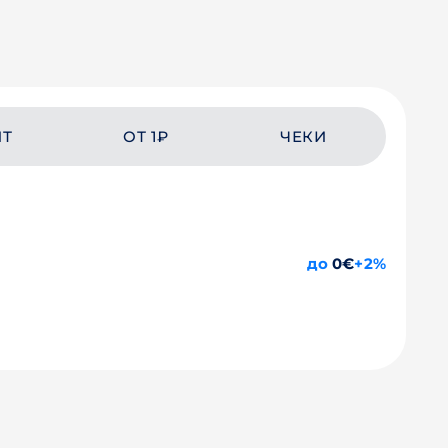
ЙТ
ОТ 1₽
ЧЕКИ
до
0€
+2%