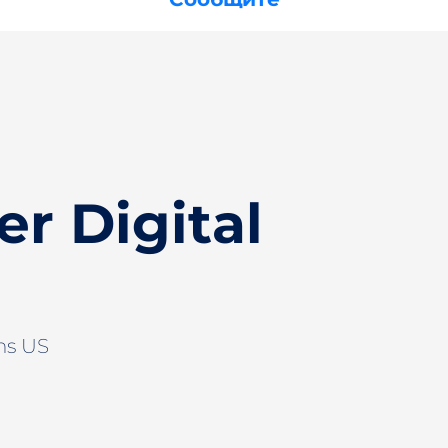
r Digital
ns US