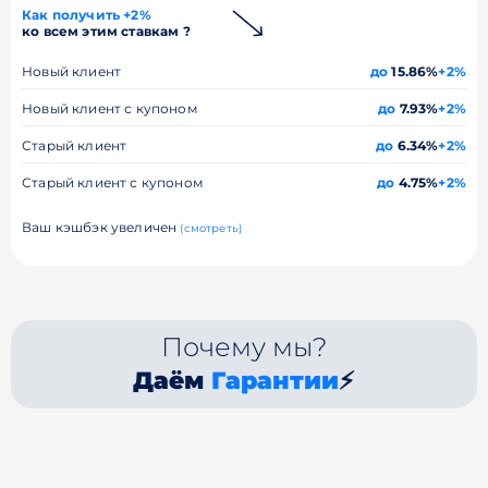
Как получить +2%
ко всем этим ставкам ?
Новый клиент
до
15.86%
+2%
Новый клиент с купоном
до
7.93%
+2%
Старый клиент
до
6.34%
+2%
Старый клиент с купоном
до
4.75%
+2%
Ваш кэшбэк увеличен
(смотреть)
Почему мы?
Даём
Гарантии
⚡