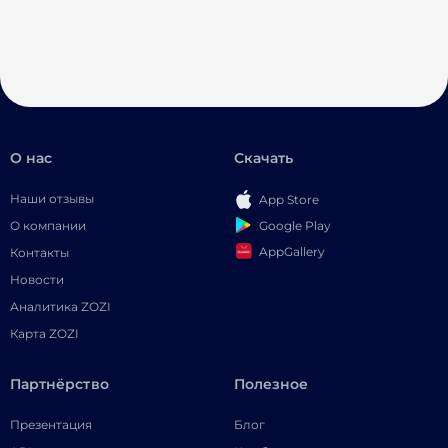
О нас
Скачать
Наши отзывы
App Store
Google Play
О компании
AppGallery
Контакты
Новости
Аналитика ZOZI
Карта ZOZI
Партнёрство
Полезное
Презентация
Блог