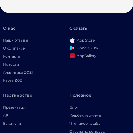
О нас
Скачать
Наши отзывы
App Store
Google Play
О компании
AppGallery
Контакты
Новости
Аналитика ZOZI
Карта ZOZI
Партнёрство
Полезное
Презентация
Блог
API
Кэшбэк термины
Вакансии
Что такое кэшбэк
Ответы на вопросы