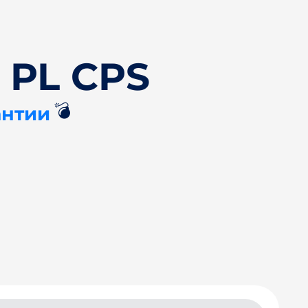
 PL CPS
💣
антии