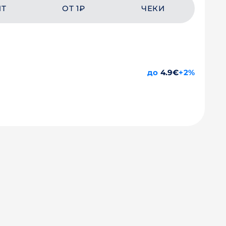
ЙТ
ОТ 1₽
ЧЕКИ
до
4.9€
+2%