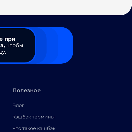
е при
а,
чтобы
ду.
Полезное
Блог
Кэшбэк термины
Что такое кэшбэк