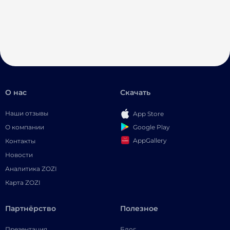
О нас
Скачать
Наши отзывы
App Store
Google Play
О компании
AppGallery
Контакты
Новости
Аналитика ZOZI
Карта ZOZI
Партнёрство
Полезное
Презентация
Блог