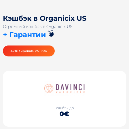
Кэшбэк в Organicix US
Огромный кэшбэк в Organicix US
💣
+ Гарантии
Активировать кэшбэк
Кэшбэк до
0€