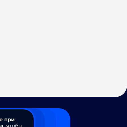
е при
а,
чтобы