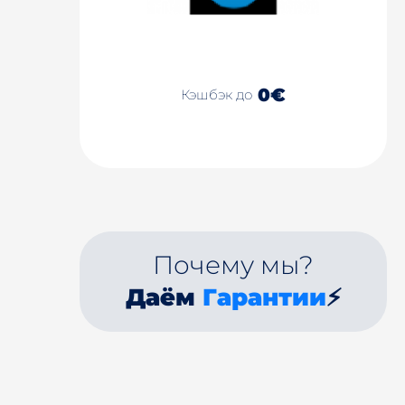
0€
Кэшбэк до
Почему мы?
Даём
Гарантии
⚡