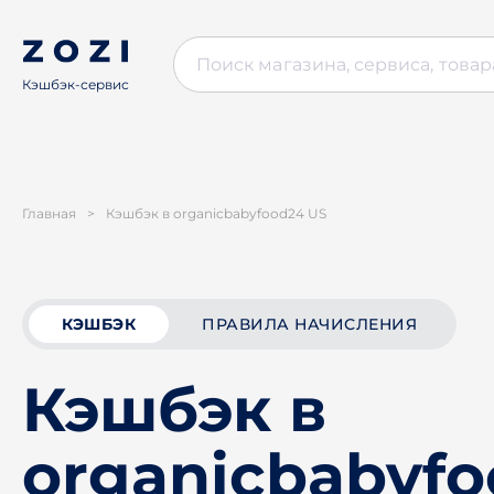
Кэшбэк-сервис
Главная
>
Кэшбэк в organicbabyfood24 US
КЭШБЭК
ПРАВИЛА НАЧИСЛЕНИЯ
Кэшбэк в
organicbabyfo