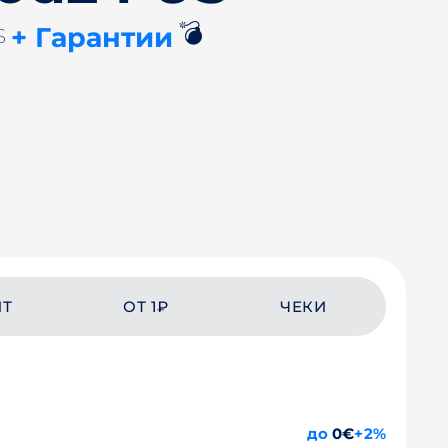
💣
+ Гарантии
S
ЙТ
ОТ 1₽
ЧЕКИ
до
0€
+2%