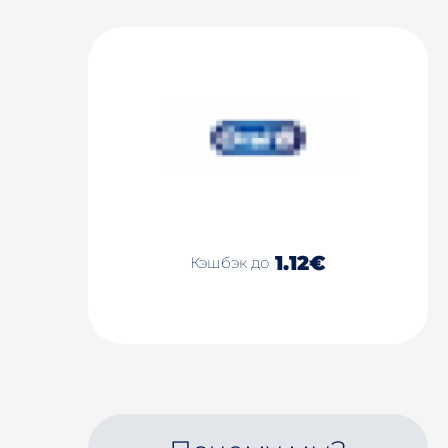
1.12€
Кэшбэк до