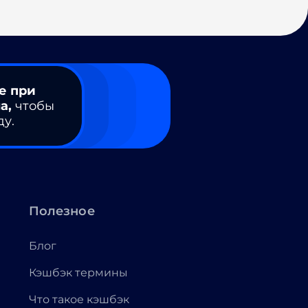
е при
а,
чтобы
ду.
Полезное
Блог
Кэшбэк термины
Что такое кэшбэк