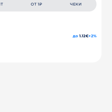
ЙТ
ОТ 1₽
ЧЕКИ
до
1.12€
+2%