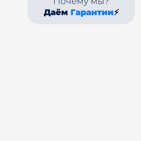
Почему мы?
Даём
Гарантии
⚡