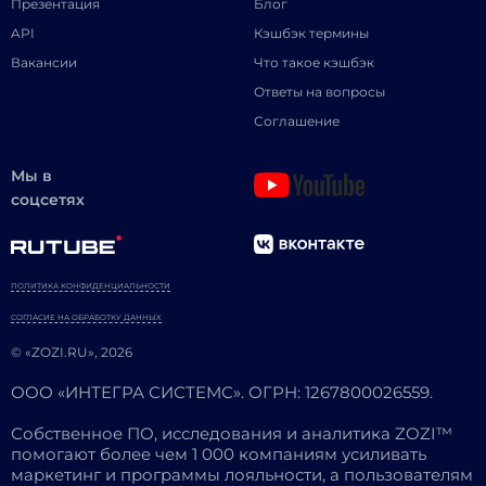
Презентация
Блог
API
Кэшбэк термины
Вакансии
Что такое кэшбэк
Ответы на вопросы
Соглашение
Мы в
соцсетях
ПОЛИТИКА КОНФИДЕНЦИАЛЬНОСТИ
СОГЛАСИЕ НА ОБРАБОТКУ ДАННЫХ
© «ZOZI.RU», 2026
ООО «ИНТЕГРА СИСТЕМС». ОГРН: 1267800026559.
Собственное ПО, исследования и аналитика ZOZI™
помогают более чем 1 000 компаниям усиливать
маркетинг и программы лояльности, а пользователям