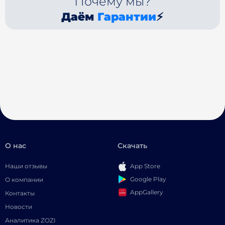
Почему мы?
Даём
Гарантии
⚡
О нас
Скачать
Наши отзывы
App Store
Google Play
О компании
AppGallery
Контакты
Новости
Аналитика ZOZI