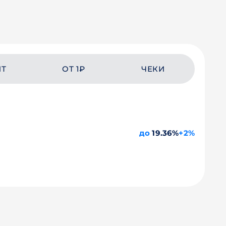
ЙТ
ОТ 1₽
ЧЕКИ
до
19.36%
+2%