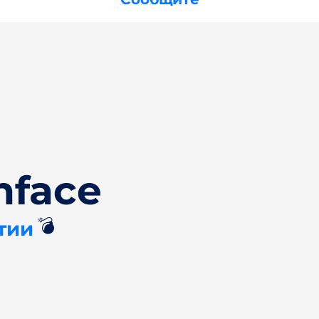
nface
💣
тии