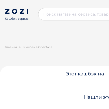
Кэшбэк-сервис
Главная
>
Кэшбэк в Openface
Этот кэшбэк на п
Нашли эт