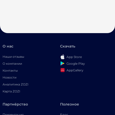
О нас
Скачать
Наши отзывы
App Store
Google Play
О компании
AppGallery
Контакты
Новости
Аналитика ZOZI
Карта ZOZI
Партнёрство
Полезное
Презентация
Блог