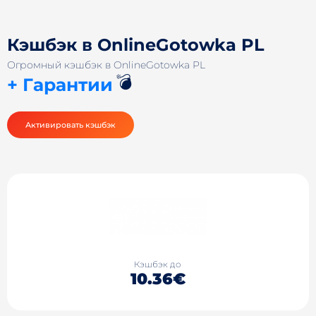
Кэшбэк в OnlineGotowka PL
Огромный кэшбэк в OnlineGotowka PL
💣
+ Гарантии
Активировать кэшбэк
Кэшбэк до
10.36€