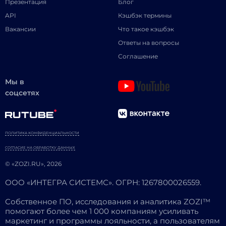
Презентация
Блог
API
Кэшбэк термины
Вакансии
Что такое кэшбэк
Ответы на вопросы
Соглашение
Мы в
соцсетях
ПОЛИТИКА КОНФИДЕНЦИАЛЬНОСТИ
СОГЛАСИЕ НА ОБРАБОТКУ ДАННЫХ
© «ZOZI.RU», 2026
ООО «ИНТЕГРА СИСТЕМС». ОГРН: 1267800026559.
Собственное ПО, исследования и аналитика ZOZI™
помогают более чем 1 000 компаниям усиливать
маркетинг и программы лояльности, а пользователям