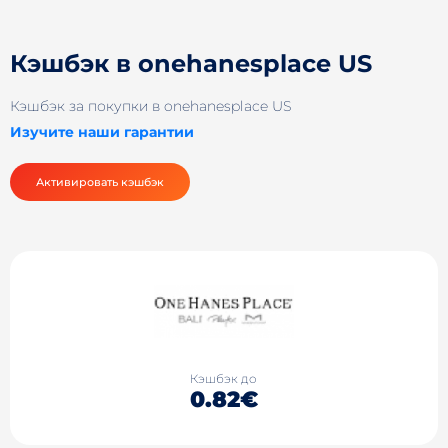
Кэшбэк в onehanesplace US
Кэшбэк за покупки в onehanesplace US
Изучите наши гарантии
Активировать кэшбэк
Кэшбэк до
0.82€