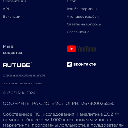
Презентация
Блог
API
Кэшбэк термины
Вакансии
Что такое кэшбэк
Ответы на вопросы
Соглашение
Мы в
соцсетях
ПОЛИТИКА КОНФИДЕНЦИАЛЬНОСТИ
СОГЛАСИЕ НА ОБРАБОТКУ ДАННЫХ
© «ZOZI.RU», 2026
ООО «ИНТЕГРА СИСТЕМС». ОГРН: 1267800026559.
Собственное ПО, исследования и аналитика ZOZI™
помогают более чем 1 000 компаниям усиливать
маркетинг и программы лояльности, а пользователям