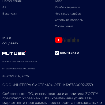
Презентация
Блог
API
Кэшбэк термины
Вакансии
Что такое кэшбэк
Ответы на вопросы
Соглашение
Мы в
соцсетях
ПОЛИТИКА КОНФИДЕНЦИАЛЬНОСТИ
СОГЛАСИЕ НА ОБРАБОТКУ ДАННЫХ
© «ZOZI.RU», 2026
ООО «ИНТЕГРА СИСТЕМС». ОГРН: 1267800026559.
Собственное ПО, исследования и аналитика ZOZI™
помогают более чем 1 000 компаниям усиливать
маркетинг и программы лояльности, а пользователям