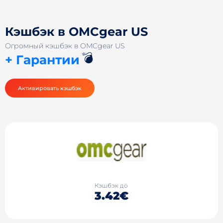
Кэшбэк в OMCgear US
Огромный кэшбэк в OMCgear US
💣
+ Гарантии
Активировать кэшбэк
Кэшбэк до
3.42€