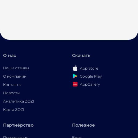
О нас
Скачать
Наши отзывы
App Store
Google Play
О компании
AppGallery
Контакты
Новости
Аналитика ZOZI
Карта ZOZI
Партнёрство
Полезное
Презентация
Блог