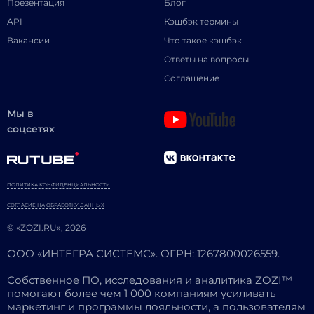
Презентация
Блог
API
Кэшбэк термины
Вакансии
Что такое кэшбэк
Ответы на вопросы
Соглашение
Мы в
соцсетях
ПОЛИТИКА КОНФИДЕНЦИАЛЬНОСТИ
СОГЛАСИЕ НА ОБРАБОТКУ ДАННЫХ
© «ZOZI.RU», 2026
ООО «ИНТЕГРА СИСТЕМС». ОГРН: 1267800026559.
Собственное ПО, исследования и аналитика ZOZI™
помогают более чем 1 000 компаниям усиливать
маркетинг и программы лояльности, а пользователям