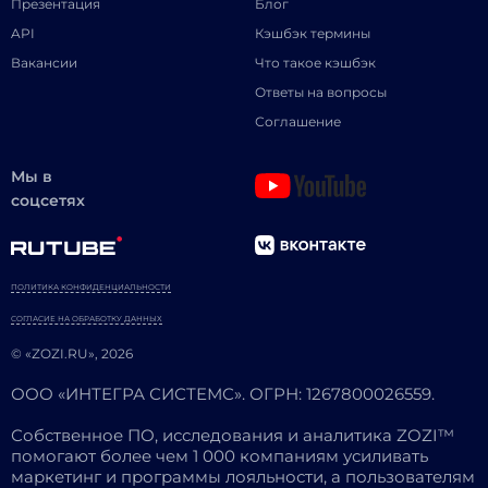
Презентация
Блог
API
Кэшбэк термины
Вакансии
Что такое кэшбэк
Ответы на вопросы
Соглашение
Мы в
соцсетях
ПОЛИТИКА КОНФИДЕНЦИАЛЬНОСТИ
СОГЛАСИЕ НА ОБРАБОТКУ ДАННЫХ
© «ZOZI.RU», 2026
ООО «ИНТЕГРА СИСТЕМС». ОГРН: 1267800026559.
Собственное ПО, исследования и аналитика ZOZI™
помогают более чем 1 000 компаниям усиливать
маркетинг и программы лояльности, а пользователям