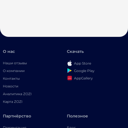
О нас
Скачать
Наши отзывы
App Store
Google Play
О компании
AppGallery
Контакты
Новости
Аналитика ZOZI
Карта ZOZI
Партнёрство
Полезное
Презентация
Блог