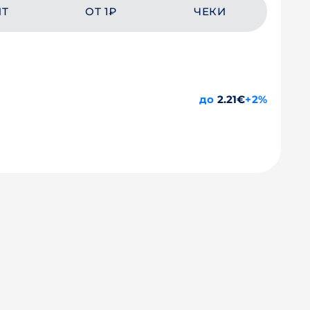
ЙТ
ОТ 1₽
ЧЕКИ
до
2.21€
+2%