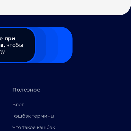
е при
а,
чтобы
ду.
Полезное
Блог
Кэшбэк термины
Что такое кэшбэк