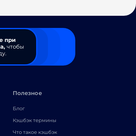
е при
а,
чтобы
ду.
Полезное
Блог
Кэшбэк термины
Что такое кэшбэк