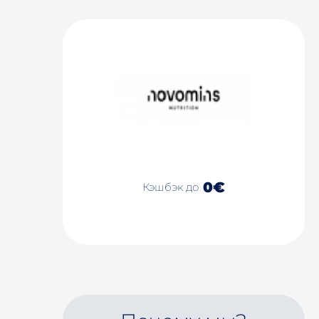
0€
Кэшбэк до