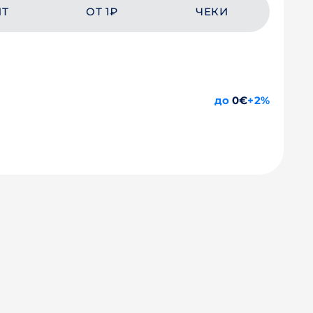
ЙТ
ОТ 1₽
ЧЕКИ
до
0€
+2%