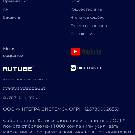
Презентация
Блог
API
Кэшбэк термины
Вакансии
Что такое кэшбэк
Ответы на вопросы
Соглашение
Мы в
соцсетях
ПОЛИТИКА КОНФИДЕНЦИАЛЬНОСТИ
СОГЛАСИЕ НА ОБРАБОТКУ ДАННЫХ
© «ZOZI.RU», 2026
ООО «ИНТЕГРА СИСТЕМС». ОГРН: 1267800026559.
Собственное ПО, исследования и аналитика ZOZI™
помогают более чем 1 000 компаниям усиливать
маркетинг и программы лояльности, а пользователям