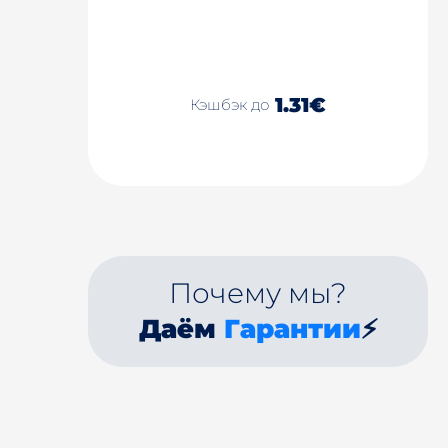
1.31€
Кэшбэк до
Почему мы?
Даём
Гарантии
⚡