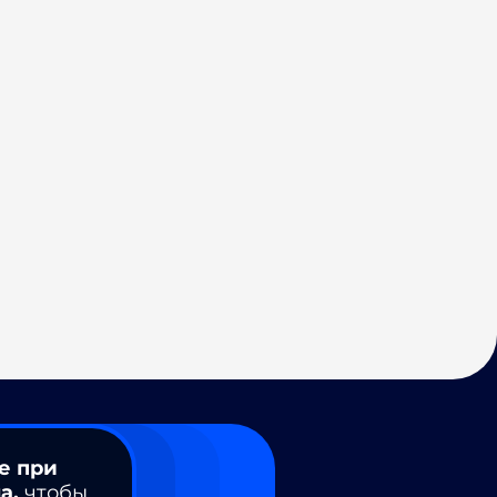
е при
а,
чтобы