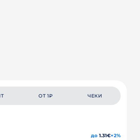
ЙТ
ОТ 1₽
ЧЕКИ
до
1.31€
+2%