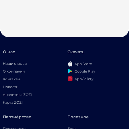
О нас
Скачать
Наши отзывы
App Store
Google Play
О компании
AppGallery
Контакты
Новости
Аналитика ZOZI
Карта ZOZI
Партнёрство
Полезное
Презентация
Блог