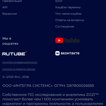
Презентация
Блог
API
Кэшбэк термины
Вакансии
Что такое кэшбэк
Ответы на вопросы
Соглашение
Мы в
соцсетях
ПОЛИТИКА КОНФИДЕНЦИАЛЬНОСТИ
СОГЛАСИЕ НА ОБРАБОТКУ ДАННЫХ
© «ZOZI.RU», 2026
ООО «ИНТЕГРА СИСТЕМС». ОГРН: 1267800026559.
Собственное ПО, исследования и аналитика ZOZI™
помогают более чем 1 000 компаниям усиливать
маркетинг и программы лояльности, а пользователям