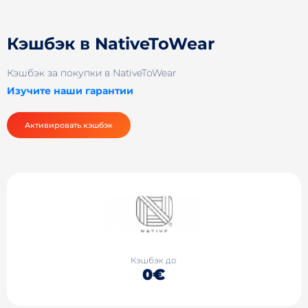
Кэшбэк в NativeToWear
Кэшбэк за покупки в NativeToWear
Изучите наши гарантии
Активировать кэшбэк
Кэшбэк до
0€