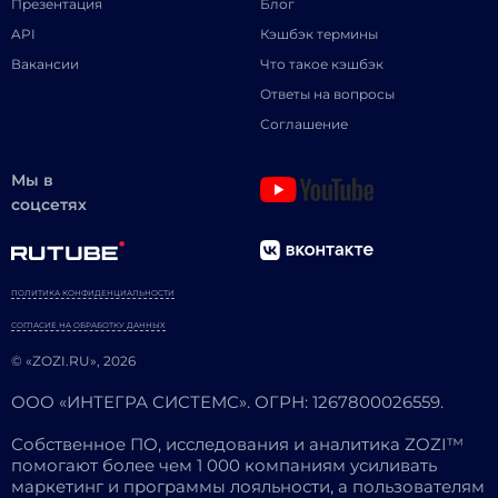
Презентация
Блог
API
Кэшбэк термины
Вакансии
Что такое кэшбэк
Ответы на вопросы
Соглашение
Мы в
соцсетях
ПОЛИТИКА КОНФИДЕНЦИАЛЬНОСТИ
СОГЛАСИЕ НА ОБРАБОТКУ ДАННЫХ
© «ZOZI.RU», 2026
ООО «ИНТЕГРА СИСТЕМС». ОГРН: 1267800026559.
Собственное ПО, исследования и аналитика ZOZI™
помогают более чем 1 000 компаниям усиливать
маркетинг и программы лояльности, а пользователям