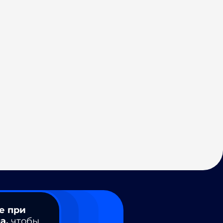
е при
а,
чтобы