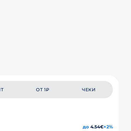
ЙТ
ОТ 1₽
ЧЕКИ
до
4.54€
+2%