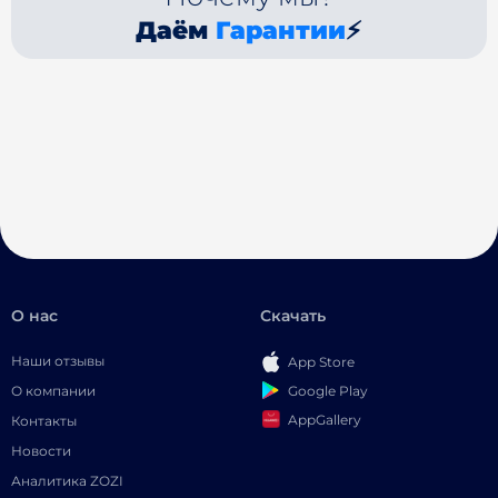
Даём
Гарантии
⚡
О нас
Скачать
Наши отзывы
App Store
Google Play
О компании
AppGallery
Контакты
Новости
Аналитика ZOZI