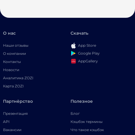
О нас
Скачать
Наши отзывы
App Store
Google Play
О компании
AppGallery
Контакты
Новости
Аналитика ZOZI
Карта ZOZI
Партнёрство
Полезное
Презентация
Блог
API
Кэшбэк термины
Вакансии
Что такое кэшбэк